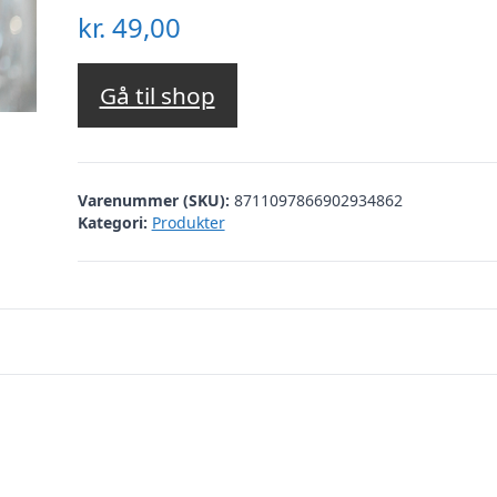
kr.
49,00
Gå til shop
Varenummer (SKU):
8711097866902934862
Kategori:
Produkter