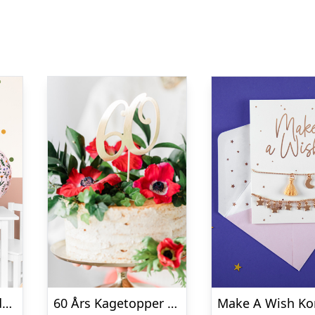
Rund Happy Birthday Blomstret Folieballon
60 Års Kagetopper Guld