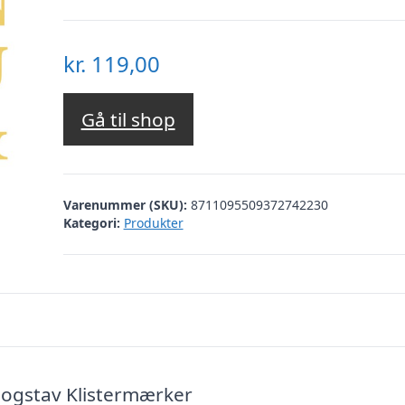
kr.
119,00
Gå til shop
Varenummer (SKU):
8711095509372742230
Kategori:
Produkter
Bogstav Klistermærker