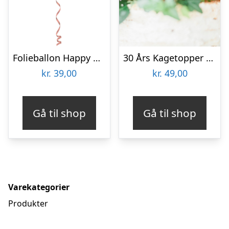
Folieballon Happy Birthday Lush Blush
30 Års Kagetopper Guld
kr.
39,00
kr.
49,00
Gå til shop
Gå til shop
Varekategorier
Produkter