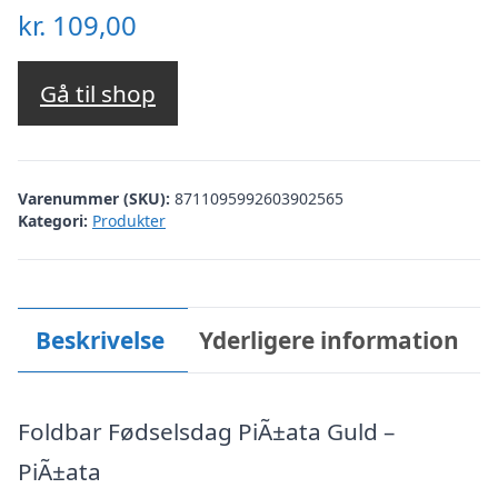
kr.
109,00
Gå til shop
Varenummer (SKU):
8711095992603902565
Kategori:
Produkter
Beskrivelse
Yderligere information
Foldbar Fødselsdag PiÃ±ata Guld –
PiÃ±ata