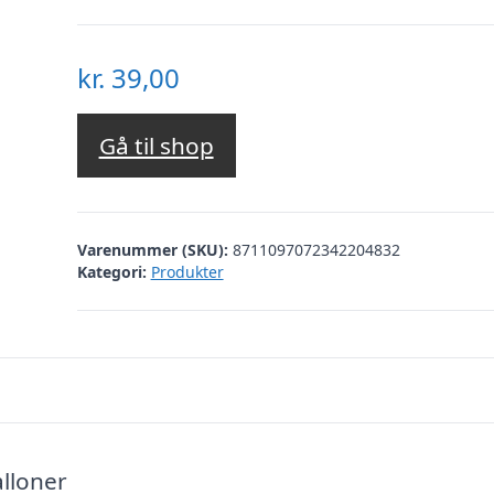
kr.
39,00
Gå til shop
Varenummer (SKU):
8711097072342204832
Kategori:
Produkter
alloner