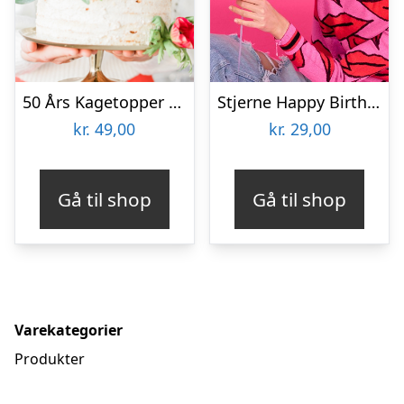
50 Års Kagetopper Guld
Stjerne Happy Birthday Folieballon Guld
kr.
49,00
kr.
29,00
Gå til shop
Gå til shop
Varekategorier
Produkter