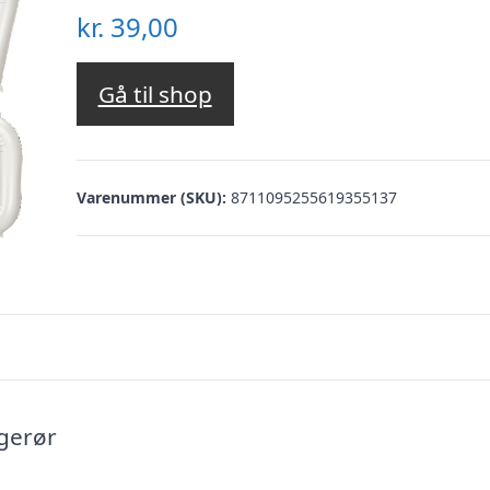
kr.
39,00
Gå til shop
Varenummer (SKU):
8711095255619355137
ugerør