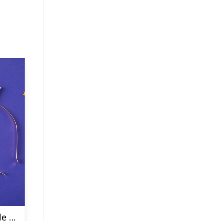
30 Today Hårbøjle Guld