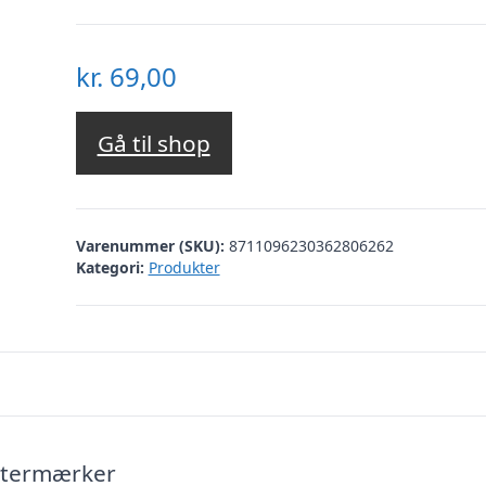
kr.
69,00
Gå til shop
Varenummer (SKU):
8711096230362806262
Kategori:
Produkter
istermærker