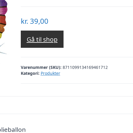
kr.
39,00
Gå til shop
Varenummer (SKU):
8711099134169461712
Kategori:
Produkter
lieballon