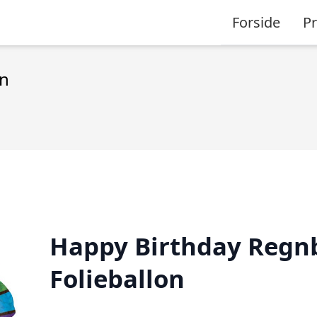
Forside
P
on
Happy Birthday Regn
Folieballon