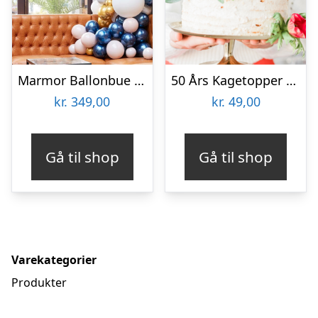
Marmor Ballonbue DIY Grå/Guld
50 Års Kagetopper Guld
kr.
349,00
kr.
49,00
Gå til shop
Gå til shop
Varekategorier
Produkter